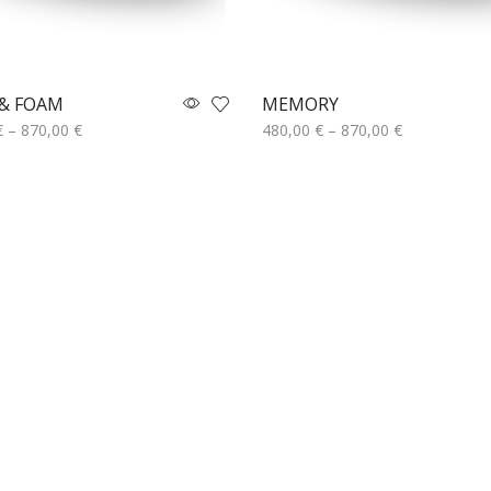
 & FOAM
MEMORY
€
–
870,00
€
480,00
€
–
870,00
€
ή
Επιλογή