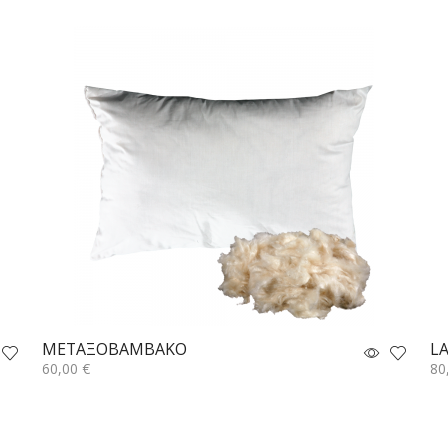
METAΞOBAMBAKO
L
60,00
€
80
Επιλογή
Επ