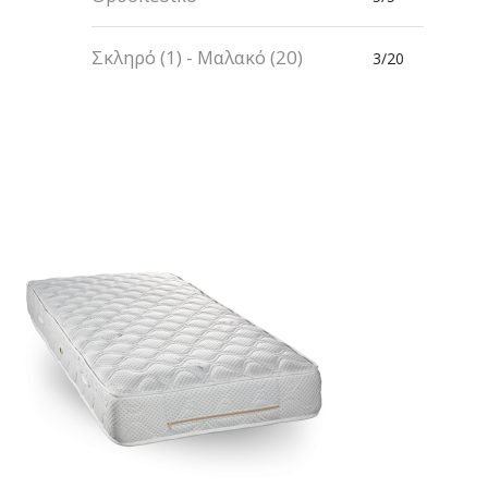
Σκληρό (1) - Μαλακό (20)
3/20
HOPE
680,00
€
Προσθήκη